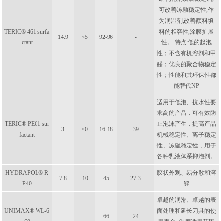
可改善冻融稳定性,作
为润湿剂,改善颜料填
TERIC® 461 surfa
料的相容性,涂膜扩展
14.9
<5
92-96
-
ctant
性。 特点:低的起泡
性；不含有机溶剂和甲
醛；优良的聚合物稳定
性；性能和其环保性都
能替代NP
适用于低泡、抗水性要
求高的产品，可有效防
TERIC® PE61 sur
止泡沫产生，提高产品
3
<0
16-18
39
factant
机械稳定性、离子稳定
性、冻融稳定性，用于
各种乳液体系抑泡剂。
HYDRAPOL® R
胶状外观、易分散和溶
7.8
-10
45
27.3
P40
解
卓越的润滑、卓越的表
UNIMAX® WL-6
面处理和延长刀具的使
-
-
66
24