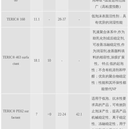
60
用寿命 •温度适用范围
广（高粘度指数）
低泡沫表面活性剂，具
TERIC® 168
11.1
-
28-37
-
有优异的润湿性能
乳液聚合体系中,作为
助乳化剂或后稳定剂,
可改善冻融稳定性,作
为润湿剂,改善颜料填
TERIC® 463 surfa
料的相容性,涂膜扩展
18.1
10
-
-
ctant
性。 特点:低的起泡
性；不含有机溶剂和甲
醛；优良的聚合物稳定
性；性能和其环保性都
能替代NP
适用于低泡、抗水性要
求高的产品，可有效防
TERIC® PE62 sur
止泡沫产生，提高产品
7
<0
22-24
42.1
factant
机械稳定性、离子稳定
性、冻融稳定性，用于