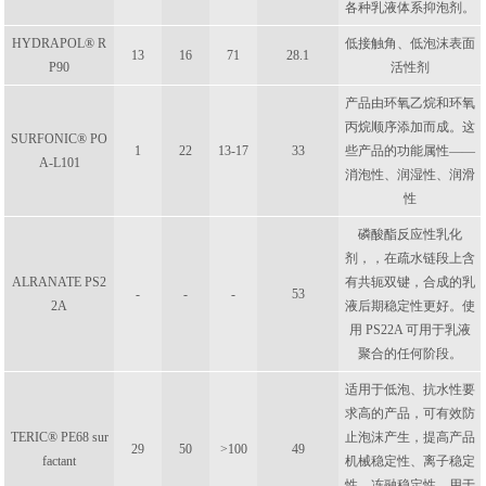
各种乳液体系抑泡剂。
HYDRAPOL® R
低接触角、低泡沫表面
13
16
71
28.1
P90
活性剂
产品由环氧乙烷和环氧
丙烷顺序添加而成。这
SURFONIC® PO
1
22
13-17
33
些产品的功能属性——
A-L101
消泡性、润湿性、润滑
性
磷酸酯反应性乳化
剂，，在疏水链段上含
ALRANATE PS2
有共轭双键，合成的乳
-
-
-
53
2A
液后期稳定性更好。使
用 PS22A 可用于乳液
聚合的任何阶段。
适用于低泡、抗水性要
求高的产品，可有效防
TERIC® PE68 sur
止泡沫产生，提高产品
29
50
>100
49
factant
机械稳定性、离子稳定
性、冻融稳定性，用于