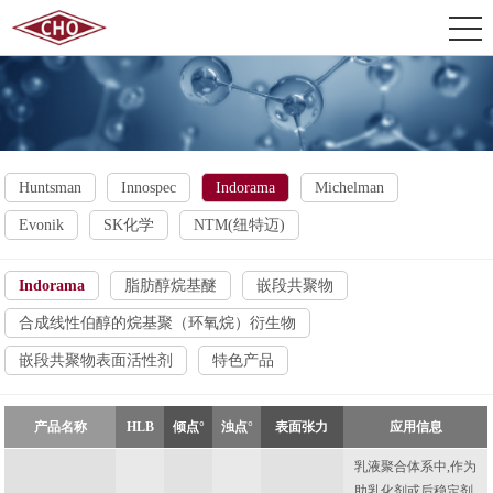
Huntsman
Innospec
Indorama
Michelman
Evonik
SK化学
NTM(纽特迈)
Indorama
脂肪醇烷基醚
嵌段共聚物
合成线性伯醇的烷基聚（环氧烷）衍生物
嵌段共聚物表面活性剂
特色产品
产品名称
HLB
倾点°
浊点°
表面张力
应用信息
乳液聚合体系中,作为
助乳化剂或后稳定剂,