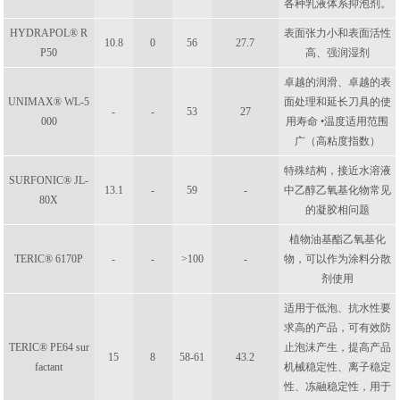
各种乳液体系抑泡剂。
HYDRAPOL® R
表面张力小和表面活性
10.8
0
56
27.7
P50
高、强润湿剂
卓越的润滑、卓越的表
UNIMAX® WL-5
面处理和延长刀具的使
-
-
53
27
000
用寿命 •温度适用范围
广（高粘度指数）
特殊结构，接近水溶液
SURFONIC® JL-
13.1
-
59
-
中乙醇乙氧基化物常见
80X
的凝胶相问题
植物油基酯乙氧基化
TERIC® 6170P
-
-
>100
-
物，可以作为涂料分散
剂使用
适用于低泡、抗水性要
求高的产品，可有效防
TERIC® PE64 sur
止泡沫产生，提高产品
15
8
58-61
43.2
factant
机械稳定性、离子稳定
性、冻融稳定性，用于